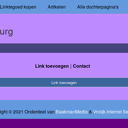
Linktegoed kopen
Artikelen
Alle dochterpagina's
urg
Link toevoegen
Contact
Link toevoegen
ight © 2021 Onderdeel van
BaakmanMedia
&
Vrolijk Internet S